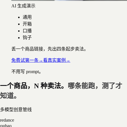
AI 生成演示
通用
开箱
口播
钩子
丢一个商品链接，先出四条起步卖法。
免费试第一条
→
看真实案例
→
不用写 prompt。
一个商品，N 种卖法。
哪条能跑，测了才
知道。
多模型创意管线
e